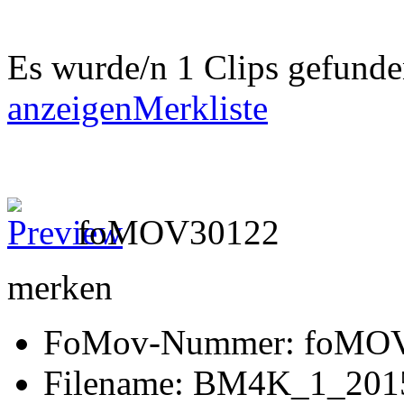
Es wurde/n 1 Clips gefund
anzeigen
Merkliste
foMOV30122
merken
FoMov-Nummer: foMO
Filename: BM4K_1_201