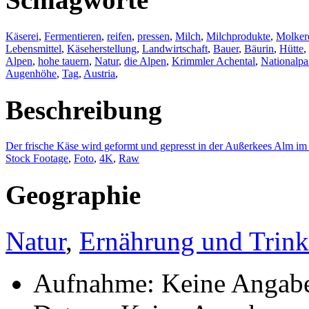
Käserei
,
Fermentieren
,
reifen
,
pressen
,
Milch
,
Milchprodukte
,
Molker
Lebensmittel
,
Käseherstellung
,
Landwirtschaft
,
Bauer
,
Bäurin
,
Hütte
,
Alpen
,
hohe tauern
,
Natur
,
die Alpen
,
Krimmler Achental
,
Nationalp
Augenhöhe
,
Tag
,
Austria
,
Beschreibung
Der frische Käse wird geformt und gepresst in der Außerkees Alm i
Stock Footage
,
Foto
,
4K
,
Raw
Geographie
Natur
,
Ernährung und Trin
Aufnahme: Keine Angab