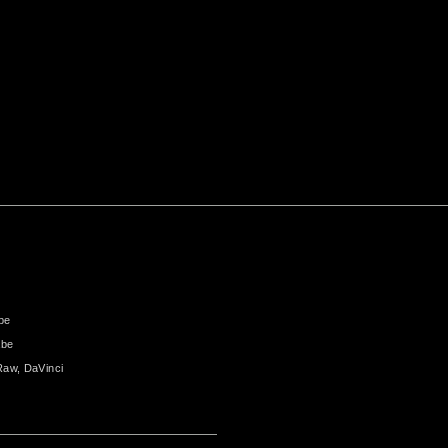
be
abe
Raw, DaVinci