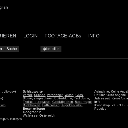
RIEREN
LOGIN
FOOTAGE-AGBs
INFO
erte Suche
�berblick
rt clip csv)
Schlagworte
Aufnahme: Keine Anga
4
Winter
,
Schnee
,
verschneit
,
Wiese
,
Gras
,
Datum: Keine Angabe
sv)
Blume
,
eingeschneit
,
Butterblume
,
Trollblume
,
Jahreszeit: Keine Ang
Trollius europaeus
,
Goldköpfchen
,
Butterkugel
,
Info
.com
Budabinkerl
,
Butterrosen
,
Kugelranunkel
Ikonoskop, 2K, CCD, 
Beschreibung
Resolve
Geographie
Wallersee
,
Österreich
080p25 1080p30