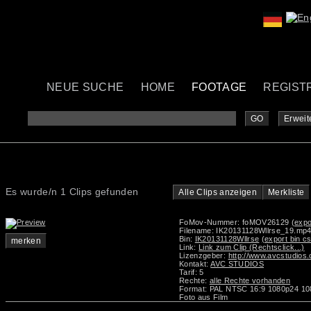
NEUE SUCHE
HOME
FOOTAGE
REGIST
GO
Erweit
Es wurde/n 1 Clips gefunden
Alle Clips anzeigen
Merkliste
FoMov-Nummer: foMOV26129
(expo
Filename: IK20131128Wllrse_19.mp
Bin:
IK20131128Wllrse
(export bin c
merken
Link:
Link zum Clip (Rechtsclick...)
Lizenzgeber:
http://www.avcstudios
Kontakt:
AVC STUDIOS
Tarif: 5
Rechte:
alle Rechte vorhanden
Format: PAL NTSC 16:9 1080p24 1
Foto aus Film