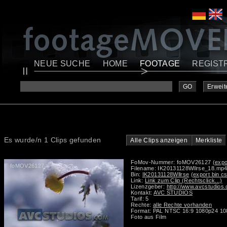
NEUE SUCHE
HOME
FOOTAGE
REGIST
GO
Erweit
Es wurde/n 1 Clips gefunden
Alle Clips anzeigen
Merkliste
FoMov-Nummer: foMOV26127
(expo
foMOV26127
Filename: IK20131128Wllrse_18.mp
Bin:
IK20131128Wllrse
(export bin c
Link:
Link zum Clip (Rechtsclick...)
Lizenzgeber:
http://www.avcstudios
Kontakt:
AVC STUDIOS
Tarif: 5
Rechte:
alle Rechte vorhanden
Format: PAL NTSC 16:9 1080p24 1
Foto aus Film