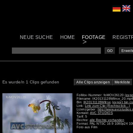
NEUE SUCHE
HOME
FOOTAGE
REGIST
GO
Erweit
Es wurde/n 1 Clips gefunden
Alle Clips anzeigen
Merkliste
FoMov-Nummer: foMOV26120
(expo
foMOV26120
Filename: IK20131128Wllrse_20.mp
Bin:
IK20131128Wllrse
(export bin c
Link:
Link zum Clip (Rechtsclick...)
Lizenzgeber:
http://www.avcstudios
Kontakt:
AVC STUDIOS
Tarif: 5
Rechte:
alle Rechte vorhanden
Format: PAL NTSC 16:9 1080p24 1
Foto aus Film