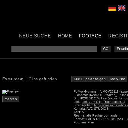
NEUE SUCHE
HOME
FOOTAGE
REGIST
GO
Erweit
Es wurde/n 1 Clips gefunden
Alle Clips anzeigen
Merkliste
FoMov-Nummer: foMOV26111
(expor
Filename: IK20131128Wllrse_17.mp
Bin:
IK20131128Wllrse
(export bin c
merken
Link:
Link zum Clip (Rechtsclick...)
Lizenzgeber:
http://www.avcstudios
Kontakt:
AVC STUDIOS
Tarif: 5
Rechte:
alle Rechte vorhanden
Format: PAL NTSC 16:9 1080p24 1
Foto aus Film