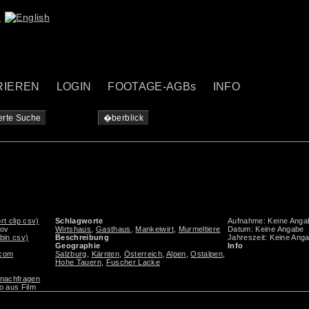
RIEREN
LOGIN
FOOTAGE-AGBs
INFO
erte Suche
�berblick
rt clip csv)
Schlagworte
Aufnahme: Keine Anga
mov
Wirtshaus
,
Gasthaus
,
Mankeiwirt
,
Murmeltiere
Datum: Keine Angabe
 bin csv)
Beschreibung
Jahreszeit: Keine Ang
Geographie
Info
.com
Salzburg
,
Kärnten
,
Österreich
,
Alpen
,
Ostalpen
,
Hohe Tauern
,
Fuscher Lacke
e nachfragen
o aus Film