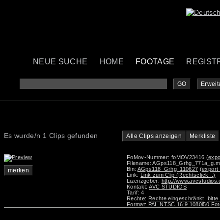
NEUE SUCHE
HOME
FOOTAGE
REGIST
GO
Erweit
Es wurde/n 1 Clips gefunden
Alle Clips anzeigen
Merkliste
FoMov-Nummer: foMOV23416
(expo
Filename: AGps118_Grhg_771a_g.
Bin:
AGps118_Grhg_110627
(export
merken
Link:
Link zum Clip (Rechtsclick...)
Lizenzgeber:
http://www.avcstudios
Kontakt:
AVC STUDIOS
Tarif: 4
Rechte:
Rechte eingeschränkt
,
bitt
Format: PAL NTSC 16:9 1080i50 Fot