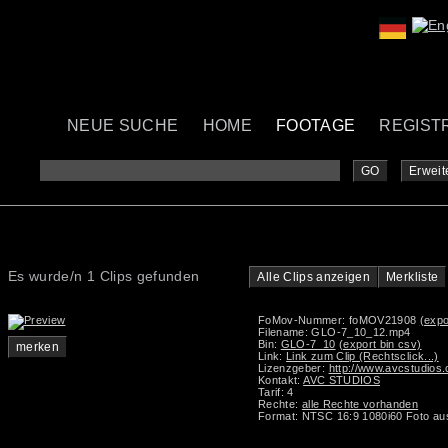
NEUE SUCHE
HOME
FOOTAGE
REGIST
GO
Erweit
Es wurde/n 1 Clips gefunden
Alle Clips anzeigen
Merkliste
FoMov-Nummer: foMOV21908
(expo
Filename: GLO-7_10_12.mp4
Bin:
GLO-7_10
(export bin csv)
merken
Link:
Link zum Clip (Rechtsclick...)
Lizenzgeber:
http://www.avcstudios
Kontakt:
AVC STUDIOS
Tarif: 4
Rechte:
alle Rechte vorhanden
Format: NTSC 16:9 1080i60 Foto au