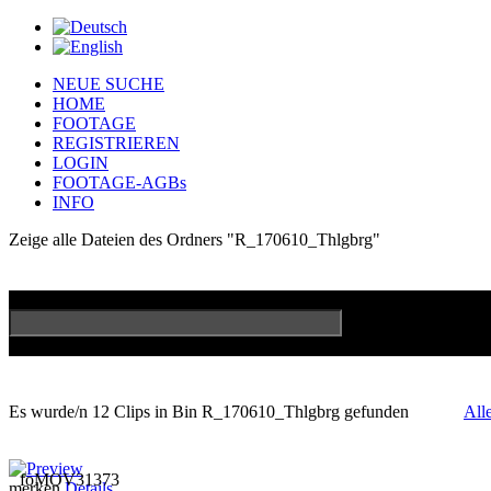
NEUE SUCHE
HOME
FOOTAGE
REGISTRIEREN
LOGIN
FOOTAGE-AGBs
INFO
Zeige alle Dateien des Ordners "R_170610_Thlgbrg"
GO
Erweiterte Su
Es wurde/n 12 Clips in Bin R_170610_Thlgbrg gefunden
All
foMOV31373
merken
Details