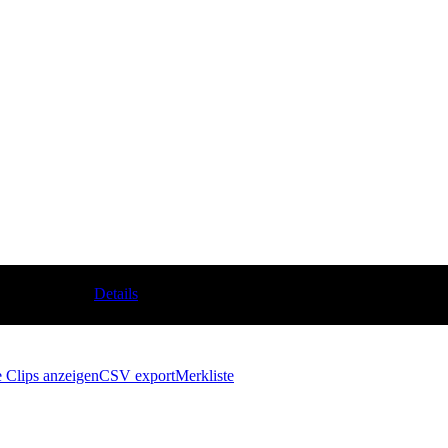
che
Details
e Clips anzeigen
CSV export
Merkliste