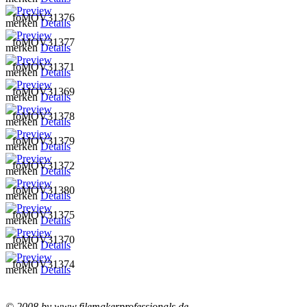
foMOV31376
merken
Details
foMOV31377
merken
Details
foMOV31371
merken
Details
foMOV31369
merken
Details
foMOV31378
merken
Details
foMOV31379
merken
Details
foMOV31372
merken
Details
foMOV31380
merken
Details
foMOV31375
merken
Details
foMOV31370
merken
Details
foMOV31374
merken
Details
© 2008 by www.filemakerprofessionals.de