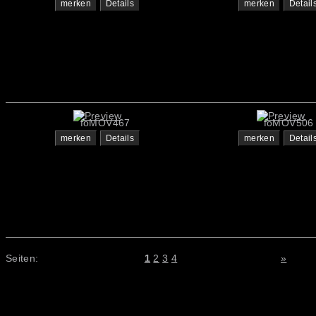
merken
Details
merken
Detail
foMOV467
foMOV506
merken
Details
merken
Detail
Seiten:
1
2
3
4
»