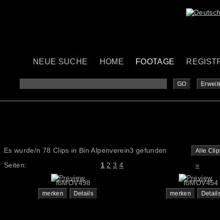
NEUE SUCHE
HOME
FOOTAGE
REGIST
Zeige alle Dateien des Ordners "Alpenverein3"
GO
Erweit
Es wurde/n 78 Clips in Bin Alpenverein3 gefunden
Alle Cli
Seiten:
1
2
3
4
»
foMOV498
foMOV454
merken
Details
merken
Detail