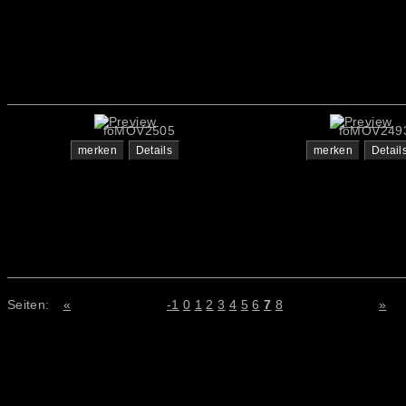
foMOV2505
foMOV249
merken
Details
merken
Detail
Seiten:
«
-1
0
1
2
3
4
5
6
7
8
»