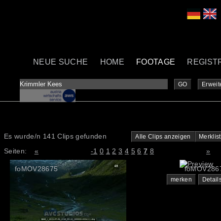
NEUE SUCHE
HOME
FOOTAGE
REGIST
GO
Erweit
Es wurde/n 141 Clips gefunden
Alle Clips anzeigen
Merklis
Seiten:
«
-1
0
1
2
3
4
5
6
7
8
»
foMOV28675
foMOV286
merken
Detail