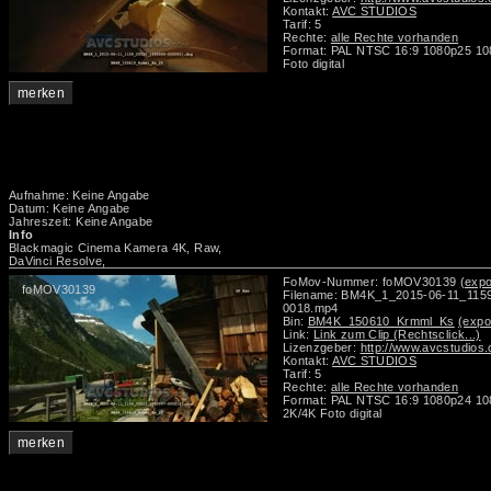
Kontakt:
AVC STUDIOS
Tarif: 5
Rechte:
alle Rechte vorhanden
Format: PAL NTSC 16:9 1080p25 10
Foto digital
merken
Aufnahme: Keine Angabe
Datum: Keine Angabe
Jahreszeit: Keine Angabe
Info
Blackmagic Cinema Kamera 4K, Raw,
DaVinci Resolve,
FoMov-Nummer: foMOV30139
(expo
foMOV30139
Filename: BM4K_1_2015-06-11_115
0018.mp4
Bin:
BM4K_150610_Krmml_Ks
(expo
Link:
Link zum Clip (Rechtsclick...)
Lizenzgeber:
http://www.avcstudios
Kontakt:
AVC STUDIOS
Tarif: 5
Rechte:
alle Rechte vorhanden
Format: PAL NTSC 16:9 1080p24 1
2K/4K Foto digital
merken