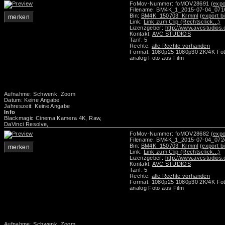
FoMov-Nummer: foMOV28691
(expo
Filename: BM4K_1_2015-07-04_07
Bin:
BM4K_150703_Krmml
(export b
merken
Link:
Link zum Clip (Rechtsclick...)
Lizenzgeber:
http://www.avcstudios
Kontakt:
AVC STUDIOS
Tarif: 5
Rechte:
alle Rechte vorhanden
Format: 1080p25 1080p30 2K/4K Foto
analog Foto aus Film
Aufnahme: Schwenk, Zoom
Datum: Keine Angabe
Jahreszeit: Keine Angabe
Info
Blackmagic Cinema Kamera 4K, Raw,
DaVinci Resolve,
FoMov-Nummer: foMOV28682
(expo
Filename: BM4K_1_2015-07-04_07
Bin:
BM4K_150703_Krmml
(export b
merken
Link:
Link zum Clip (Rechtsclick...)
Lizenzgeber:
http://www.avcstudios
Kontakt:
AVC STUDIOS
Tarif: 5
Rechte:
alle Rechte vorhanden
Format: 1080p25 1080p30 2K/4K Foto
analog Foto aus Film
Aufnahme: Schwenk, Zoom