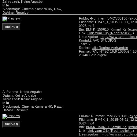
Jahreszeit: Keine Angabe
Info
Blackmagic Cinema Kamera 4K, Raw,
DaVinci Resolve,
FoMov-Nummer: foMOV30136
(expo
Filename: BM4K_1_2015-06-11_12
0023.mp4
merken
Bin:
BM4K_150610_Krmml_Ks
(expo
Link:
Link zum Clip (Rechtsclick...)
Lizenzgeber:
http://www.avcstudios
Kontakt:
AVC STUDIOS
Tarif: 5
Rechte:
alle Rechte vorhanden
Format: PAL NTSC 16:9 1080p24 1
2K/4K Foto digital
Aufnahme: Keine Angabe
Datum: Keine Angabe
Jahreszeit: Keine Angabe
Info
Blackmagic Cinema Kamera 4K, Raw,
DaVinci Resolve,
FoMov-Nummer: foMOV30146
(expo
Filename: BM4K_1_2015-06-11_12
0024.mp4
merken
Bin:
BM4K_150610_Krmml_Ks
(expo
Link:
Link zum Clip (Rechtsclick...)
Lizenzgeber:
http://www.avcstudios