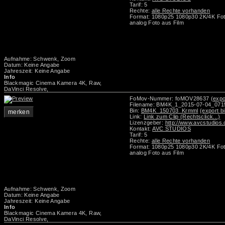
Tarif: 5
Rechte:
alle Rechte vorhanden
Format: 1080p25 1080p30 2K/4K Foto
analog Foto aus Film
Aufnahme: Schwenk, Zoom
Datum: Keine Angabe
Jahreszeit: Keine Angabe
Info
Blackmagic Cinema Kamera 4K, Raw,
DaVinci Resolve,
FoMov-Nummer: foMOV28637
(expo
Filename: BM4K_1_2015-07-04_07
Bin:
BM4K_150703_Krmml
(export b
merken
Link:
Link zum Clip (Rechtsclick...)
Lizenzgeber:
http://www.avcstudios
Kontakt:
AVC STUDIOS
Tarif: 5
Rechte:
alle Rechte vorhanden
Format: 1080p25 1080p30 2K/4K Foto
analog Foto aus Film
Aufnahme: Schwenk, Zoom
Datum: Keine Angabe
Jahreszeit: Keine Angabe
Info
Blackmagic Cinema Kamera 4K, Raw,
DaVinci Resolve,