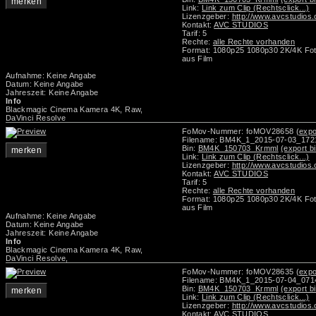
merken
Link:
Link zum Clip (Rechtsclick...)
Lizenzgeber:
http://www.avcstudios
Kontakt:
AVC STUDIOS
Tarif: 5
Rechte:
alle Rechte vorhanden
Format: 1080p25 1080p30 2K/4K Foto
aus Film
Aufnahme: Keine Angabe
Datum: Keine Angabe
Jahreszeit: Keine Angabe
Info
Blackmagic Cinema Kamera 4K, Raw,
DaVinci Resolve
FoMov-Nummer: foMOV28658
(expo
Filename: BM4K_1_2015-07-03_17
Bin:
BM4K_150703_Krmml
(export b
merken
Link:
Link zum Clip (Rechtsclick...)
Lizenzgeber:
http://www.avcstudios
Kontakt:
AVC STUDIOS
Tarif: 5
Rechte:
alle Rechte vorhanden
Format: 1080p25 1080p30 2K/4K Foto
aus Film
Aufnahme: Keine Angabe
Datum: Keine Angabe
Jahreszeit: Keine Angabe
Info
Blackmagic Cinema Kamera 4K, Raw,
DaVinci Resolve,
FoMov-Nummer: foMOV28635
(expo
Filename: BM4K_1_2015-07-04_07
Bin:
BM4K_150703_Krmml
(export b
merken
Link:
Link zum Clip (Rechtsclick...)
Lizenzgeber:
http://www.avcstudios
Kontakt:
AVC STUDIOS