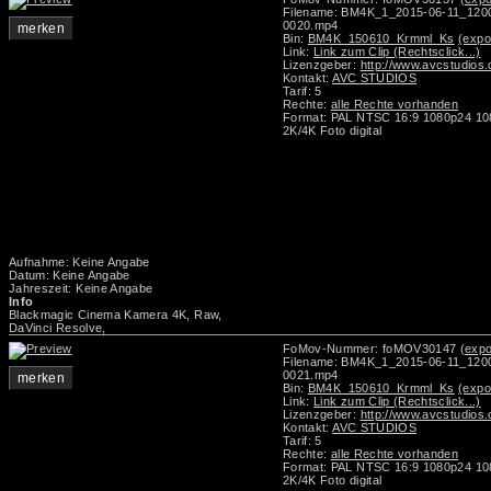
Filename: BM4K_1_2015-06-11_12
0020.mp4
merken
Bin:
BM4K_150610_Krmml_Ks
(expo
Link:
Link zum Clip (Rechtsclick...)
Lizenzgeber:
http://www.avcstudios
Kontakt:
AVC STUDIOS
Tarif: 5
Rechte:
alle Rechte vorhanden
Format: PAL NTSC 16:9 1080p24 1
2K/4K Foto digital
Aufnahme: Keine Angabe
Datum: Keine Angabe
Jahreszeit: Keine Angabe
Info
Blackmagic Cinema Kamera 4K, Raw,
DaVinci Resolve,
FoMov-Nummer: foMOV30147
(expo
Filename: BM4K_1_2015-06-11_12
0021.mp4
merken
Bin:
BM4K_150610_Krmml_Ks
(expo
Link:
Link zum Clip (Rechtsclick...)
Lizenzgeber:
http://www.avcstudios
Kontakt:
AVC STUDIOS
Tarif: 5
Rechte:
alle Rechte vorhanden
Format: PAL NTSC 16:9 1080p24 1
2K/4K Foto digital