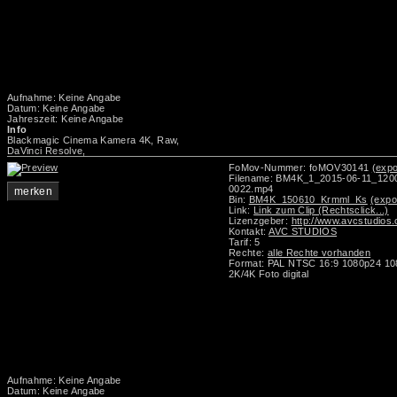
Aufnahme: Keine Angabe
Datum: Keine Angabe
Jahreszeit: Keine Angabe
Info
Blackmagic Cinema Kamera 4K, Raw,
DaVinci Resolve,
FoMov-Nummer: foMOV30141
(expo
Filename: BM4K_1_2015-06-11_12
0022.mp4
merken
Bin:
BM4K_150610_Krmml_Ks
(expo
Link:
Link zum Clip (Rechtsclick...)
Lizenzgeber:
http://www.avcstudios
Kontakt:
AVC STUDIOS
Tarif: 5
Rechte:
alle Rechte vorhanden
Format: PAL NTSC 16:9 1080p24 1
2K/4K Foto digital
Aufnahme: Keine Angabe
Datum: Keine Angabe