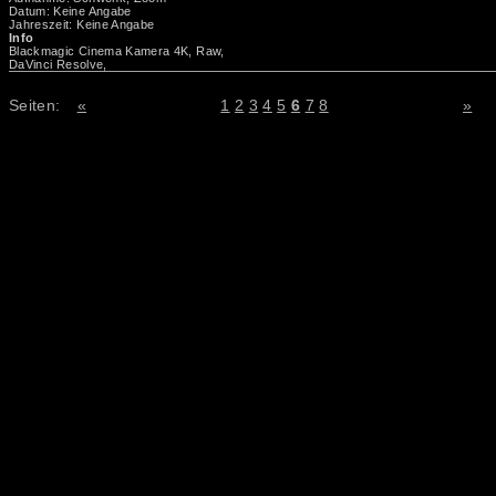
Datum: Keine Angabe
Jahreszeit: Keine Angabe
Info
Blackmagic Cinema Kamera 4K, Raw,
DaVinci Resolve,
Seiten:
«
1
2
3
4
5
6
7
8
»