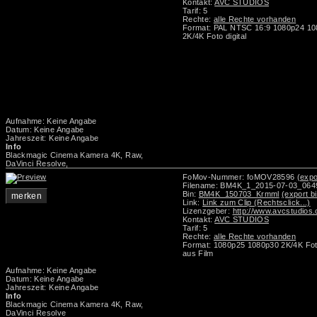
Kontakt:
AVC STUDIOS
Tarif: 5
Rechte:
alle Rechte vorhanden
Format: PAL NTSC 16:9 1080p24 1
2K/4K Foto digital
Aufnahme: Keine Angabe
Datum: Keine Angabe
Jahreszeit: Keine Angabe
Info
Blackmagic Cinema Kamera 4K, Raw,
DaVinci Resolve,
FoMov-Nummer: foMOV28596
(expo
Filename: BM4K_1_2015-07-03_06
Bin:
BM4K_150703_Krmml
(export b
merken
Link:
Link zum Clip (Rechtsclick...)
Lizenzgeber:
http://www.avcstudios
Kontakt:
AVC STUDIOS
Tarif: 5
Rechte:
alle Rechte vorhanden
Format: 1080p25 1080p30 2K/4K Foto
aus Film
Aufnahme: Keine Angabe
Datum: Keine Angabe
Jahreszeit: Keine Angabe
Info
Blackmagic Cinema Kamera 4K, Raw,
DaVinci Resolve