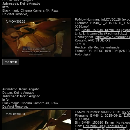
Datum: Keine Angabe
Jahreszeit: Keine Angabe
Info
Blackmagic Cinema Kamera 4K, Raw,
DaVinci Resolve,
FoMov-Nummer: foMOV30126
(expo
foMOV30126
Filename: BM4K_1_2015-06-11_115
0016.mp4
Bin:
BM4K_150610_Krmml_Ks
(expo
Link:
Link zum Clip (Rechtsclick...)
Lizenzgeber:
http://www.avcstudios
Kontakt:
AVC STUDIOS
Tarif: 5
Rechte:
alle Rechte vorhanden
Format: PAL NTSC 16:9 1080p25 10
Foto digital
merken
Aufnahme: Keine Angabe
Datum: Keine Angabe
Jahreszeit: Keine Angabe
Info
Blackmagic Cinema Kamera 4K, Raw,
DaVinci Resolve,
FoMov-Nummer: foMOV30131
(expo
foMOV30131
Filename: BM4K_1_2015-06-11_115
0017.mp4
Bin:
BM4K_150610_Krmml_Ks
(expo
Link:
Link zum Clip (Rechtsclick...)
Lizenzgeber:
http://www.avcstudios