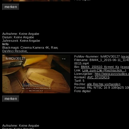
merken
Aufnahme: Keine Angabe
Datum: Keine Angabe
Jahreszeit: Keine Angabe
Info
Blackmagic Cinema Kamera 4K, Raw,
DaVinci Resolve,
FoMov-Nummer: foMOV30127
(expo
foMOV30127
Filename: BM4K_1_2015-06-11_114
0015.mp4
Bin:
BM4K_150610_Krmml_Ks
(expo
Link:
Link zum Clip (Rechtsclick...)
Lizenzgeber:
http://www.avcstudios
Kontakt:
AVC STUDIOS
Tarif: 5
Rechte:
alle Rechte vorhanden
Format: PAL NTSC 16:9 1080p25 10
Foto digital
merken
Aufnahme: Keine Angabe