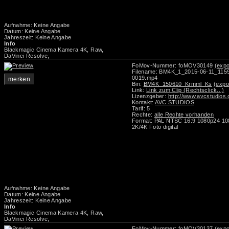
Aufnahme: Keine Angabe
Datum: Keine Angabe
Jahreszeit: Keine Angabe
Info
Blackmagic Cinema Kamera 4K, Raw,
DaVinci Resolve,
FoMov-Nummer: foMOV30149
(expo
Filename: BM4K_1_2015-06-11_115
0019.mp4
merken
Bin:
BM4K_150610_Krmml_Ks
(expo
Link:
Link zum Clip (Rechtsclick...)
Lizenzgeber:
http://www.avcstudios
Kontakt:
AVC STUDIOS
Tarif: 5
Rechte:
alle Rechte vorhanden
Format: PAL NTSC 16:9 1080p24 1
2K/4K Foto digital
Aufnahme: Keine Angabe
Datum: Keine Angabe
Jahreszeit: Keine Angabe
Info
Blackmagic Cinema Kamera 4K, Raw,
DaVinci Resolve,
FoMov-Nummer: foMOV30137
(expo