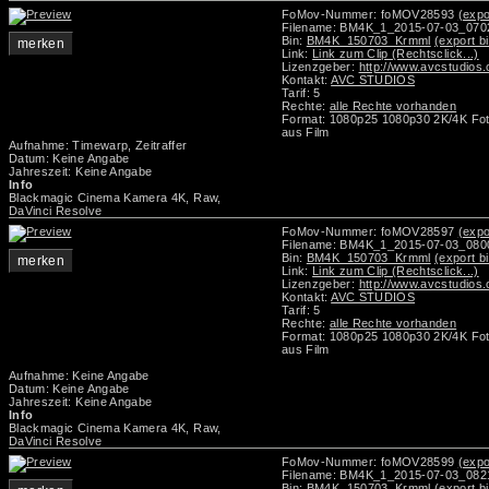
FoMov-Nummer: foMOV28593
(expo
Filename: BM4K_1_2015-07-03_07
Bin:
BM4K_150703_Krmml
(export b
merken
Link:
Link zum Clip (Rechtsclick...)
Lizenzgeber:
http://www.avcstudios
Kontakt:
AVC STUDIOS
Tarif: 5
Rechte:
alle Rechte vorhanden
Format: 1080p25 1080p30 2K/4K Foto
aus Film
Aufnahme: Timewarp, Zeitraffer
Datum: Keine Angabe
Jahreszeit: Keine Angabe
Info
Blackmagic Cinema Kamera 4K, Raw,
DaVinci Resolve
FoMov-Nummer: foMOV28597
(expo
Filename: BM4K_1_2015-07-03_08
Bin:
BM4K_150703_Krmml
(export b
merken
Link:
Link zum Clip (Rechtsclick...)
Lizenzgeber:
http://www.avcstudios
Kontakt:
AVC STUDIOS
Tarif: 5
Rechte:
alle Rechte vorhanden
Format: 1080p25 1080p30 2K/4K Foto
aus Film
Aufnahme: Keine Angabe
Datum: Keine Angabe
Jahreszeit: Keine Angabe
Info
Blackmagic Cinema Kamera 4K, Raw,
DaVinci Resolve
FoMov-Nummer: foMOV28599
(expo
Filename: BM4K_1_2015-07-03_08
Bin:
BM4K_150703_Krmml
(export b