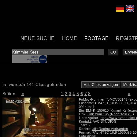
NEUE SUCHE
HOME
FOOTAGE
REGIST
GO
Erweit
Es wurde/n 141 Clips gefunden
Alle Clips anzeigen
Merklis
Seiten:
«
1
2
3
4
5
6
7
8
»
FoMov-Nummer: foMOV30145
(expo
foMOV30145
Filename: BM4K_1_2015-06-11_114
0014.mp4
Bin:
BM4K_150610_Krmml_Ks
(expo
Link:
Link zum Clip (Rechtsclick...)
Lizenzgeber:
http://www.avcstudios
Kontakt:
AVC STUDIOS
Tarif: 5
Rechte:
alle Rechte vorhanden
Format: PAL NTSC 16:9 1080p25 10
Foto digital