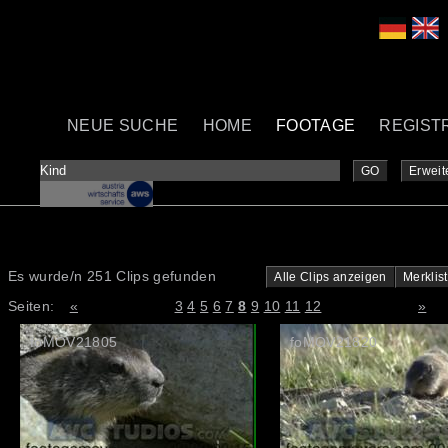
NEUE SUCHE
HOME
FOOTAGE
REGIST
GO
Erweit
Es wurde/n 251 Clips gefunden
Alle Clips anzeigen
Merklis
Seiten:
«
3
4
5
6
7
8
9
10
11
12
»
foMOV21805
foMOV21820