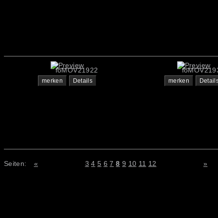
foMOV21922
foMOV219
merken
Details
merken
Detail
Seiten:
«
3
4
5
6
7
8
9
10
11
12
»